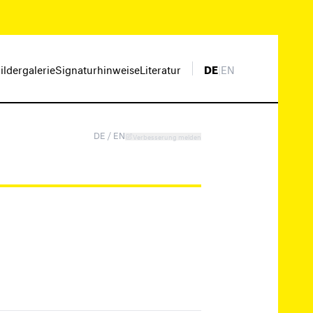
ildergalerie
Signaturhinweise
Literatur
DE
|
EN
DE / EN
Verbesserung melden