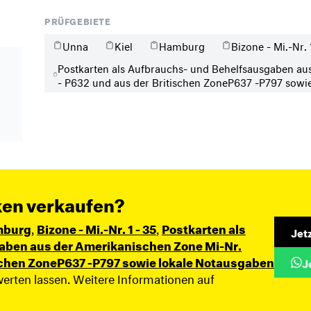
PRÜFGEBIETE
Unna
Kiel
Hamburg
Bizone - Mi.-Nr. 
Postkarten als Aufbrauchs- und Behelfsausgaben au
- P632 und aus der Britischen ZoneP637 -P797 sowi
ken verkaufen?
burg
,
Bizone - Mi.-Nr. 1 - 35
,
Postkarten als
Jet
aben aus der Amerikanischen Zone Mi-Nr.
schen ZoneP637 -P797 sowie lokale Notausgaben
J
werten lassen. Weitere Informationen auf