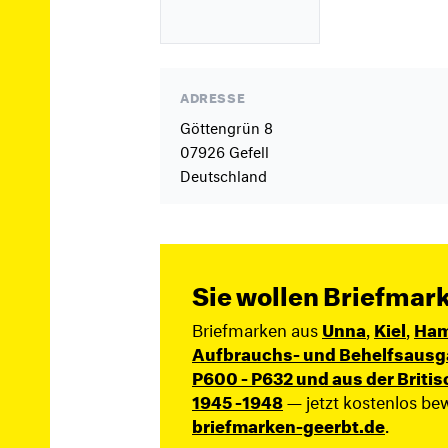
ADRESSE
Göttengrün 8
07926 Gefell
Deutschland
Sie wollen Briefmar
Briefmarken aus
Unna
,
Kiel
,
Ham
Aufbrauchs- und Behelfsausg
P600 - P632 und aus der Briti
1945 -1948
— jetzt kostenlos be
briefmarken-geerbt.de
.