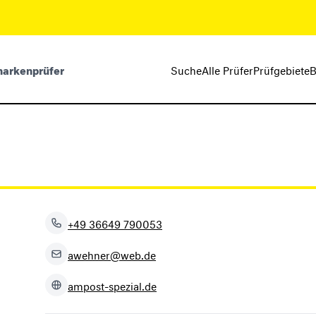
markenprüfer
Suche
Alle Prüfer
Prüfgebiete
B
+49 36649 790053
awehner@web.de
ampost-spezial.de