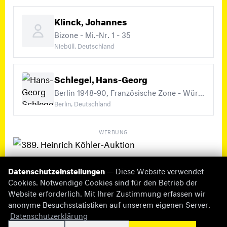
Klinck, Johannes
Bizone - Mi.-Nr. 1 - 35
Niebüll, Deutschland
Schlegel, Hans-Georg
Berlin 1948-90, Französische Zone - Württemberg-Wohnungsbau, Bizone - Mi.-Nr. 1 - 35 (+11)
Berlin, Deutschland
WERBUNG
Datenschutzeinstellungen
— Diese Website verwendet
Cookies. Notwendige Cookies sind für den Betrieb der
Website erforderlich. Mit Ihrer Zustimmung erfassen wir
anonyme Besuchsstatistiken auf unserem eigenen Server.
© 2026 briefmarken-pruefer.de
Datenschutzerklärung
Fehlende Informationen
Impressum
Datenschutz