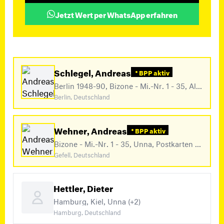
Jetzt Wert per WhatsApp erfahren
Schlegel, Andreas
BPP aktiv
Berlin 1948-90, Bizone - Mi.-Nr. 1 - 35, Alliierte Besetzung (Mi.-Nr. 911 - 970) (+6)
Berlin, Deutschland
Wehner, Andreas
BPP aktiv
Bizone - Mi.-Nr. 1 - 35, Unna, Postkarten als Aufbrauchs- und Behelfsausgaben aus der Amerikanischen Zone Mi-Nr. P600 - P632 und aus der Britischen ZoneP637 -P797 sowie lokale Notausgaben 1945 -1948 (+2)
Gefell, Deutschland
Hettler, Dieter
Hamburg, Kiel, Unna (+2)
Hamburg, Deutschland