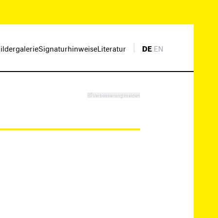
ildergalerie
Signaturhinweise
Literatur
DE
|
EN
Verbesserung melden