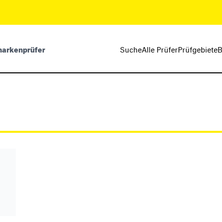
markenprüfer
Suche
Alle Prüfer
Prüfgebiete
B