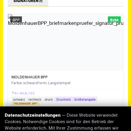
SIGNATUREN
(1)
BPP
Echt
MOLDENHAUER BPP
Farbe: schwarz
Form: Langstempel
KI-ANALYSE
schwarz
rechteck
druck
Drucktext
Größenangabe
"MOLOENHAUER 8PP"
Datenschutzeinstellungen
— Diese Website verwendet
Cookies. Notwendige Cookies sind für den Betrieb der
Website erforderlich. Mit Ihrer Zustimmung erfassen wir