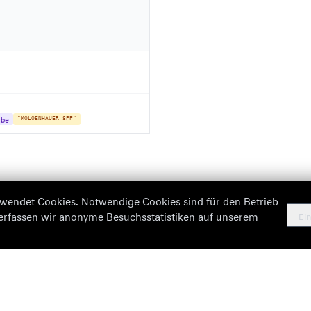
abe
"MOLOENHAUER 8PP"
wendet Cookies. Notwendige Cookies sind für den Betrieb
 erfassen wir anonyme Besuchsstatistiken auf unserem
Ein
Missing Information
Imp