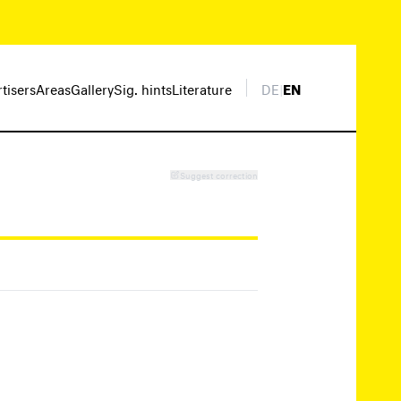
rtisers
Areas
Gallery
Sig. hints
Literature
DE
|
EN
Suggest correction