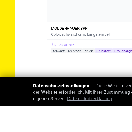
MOLDENHAUER BPP
Color: schwarz
Form: Langstempel
KI-ANALYSE
schwarz
rechteck
druck
Drucktext
Größenang
Datenschutzeinstellungen
— Diese Website ver
der Website erforderlich. Mit Ihrer Zustimmung
eigenen Server.
Datenschutzerklärung
© 2026 briefmarken-pruefer.de