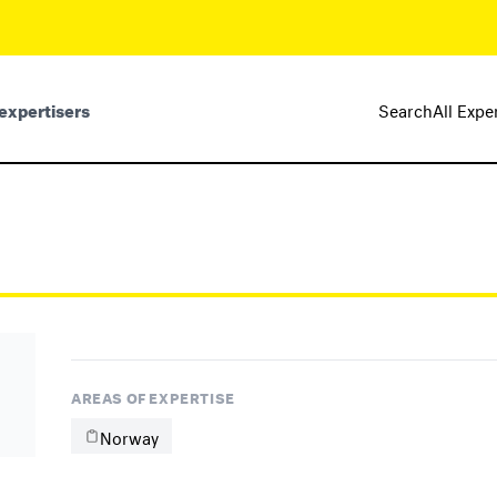
expertisers
Search
All Expe
AREAS OF EXPERTISE
Norway