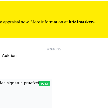
ee appraisal now. More information at
briefmarken-
WERBUNG
Echt