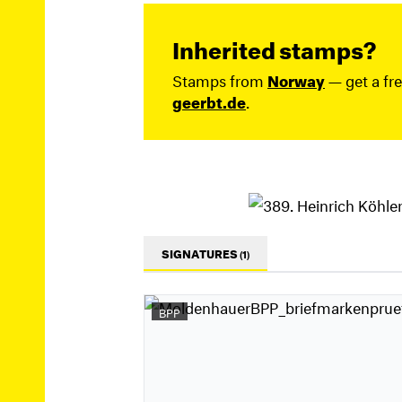
Inherited stamps?
Stamps from
Norway
— get a fr
geerbt.de
.
SIGNATURES
(1)
BPP