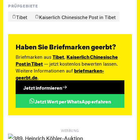
PRÜFGEBIETE
Tibet
Kaiserlich Chinesische Post in Tibet
Haben Sie Briefmarken geerbt?
Briefmarken aus
Tibet
,
Kaiserlich Chinesische
Post in Tibet
— jetzt kostenlos bewerten lassen.
Weitere Informationen auf
briefmarken-
geerbt.de
.
Jetzt informieren
Jetzt Wert per WhatsApp erfahren
WERBUNG