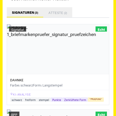
SIGNATUREN
ATTESTE
(3)
(2)
Signatur
Echt
DAHNKE
Farbe: schwarz
Form: Langstempel
KI-ANALYSE
schwarz
freiform
stempel
Punkte
Zerklüftete Form
"PRUEFUNG"
BPP
Echt