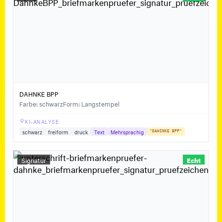
DAHNKE BPP
Farbe: schwarz
Form: Langstempel
KI-ANALYSE
schwarz
freiform
druck
Text
Mehrsprachig
"DAHINKE BPP"
Signatur
Echt