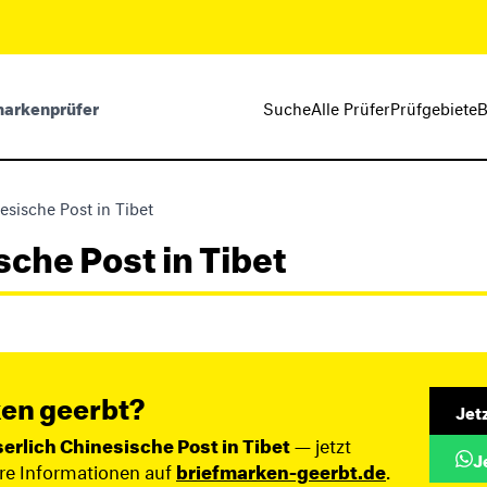
markenprüfer
Suche
Alle Prüfer
Prüfgebiete
B
esische Post in Tibet
sche Post in Tibet
en geerbt?
Jet
serlich Chinesische Post in Tibet
— jetzt
J
ere Informationen auf
briefmarken-geerbt.de
.