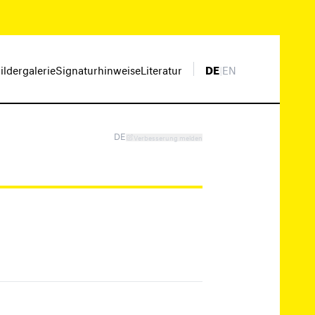
ildergalerie
Signaturhinweise
Literatur
DE
|
EN
DE
Verbesserung melden