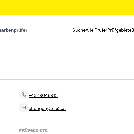
markenprüfer
Suche
Alle Prüfer
Prüfgebiete
B
+43 19048913
abunger@tele2.at
PRÜFGEBIETE