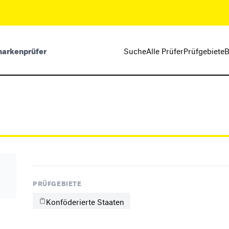
markenprüfer
Suche
Alle Prüfer
Prüfgebiete
B
PRÜFGEBIETE
Konföderierte Staaten