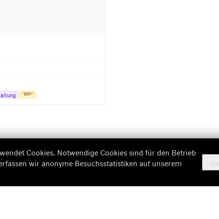
altung
"BEM"
wendet Cookies. Notwendige Cookies sind für den Betrieb
 erfassen wir anonyme Besuchsstatistiken auf unserem
Ein
Fehlende Informationen
Imp