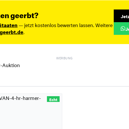
en geerbt?
Jet
Staaten
— jetzt kostenlos bewerten lassen. Weitere
J
geerbt.de
.
WERBUNG
Echt