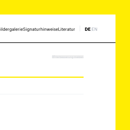
ildergalerie
Signaturhinweise
Literatur
DE
|
EN
Verbesserung melden