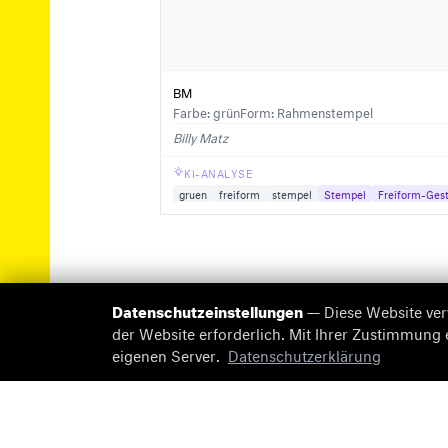
BM
Farbe: grün
Form: Rahmenstempel
Billy Matz
KI-ANALYSE
gruen
freiform
stempel
Stempel
Freiform-Gest
Datenschutzeinstellungen
— Diese Website ver
der Website erforderlich. Mit Ihrer Zustimmung
eigenen Server.
Datenschutzerklärung
© 2026 briefmarken-pruefer.de