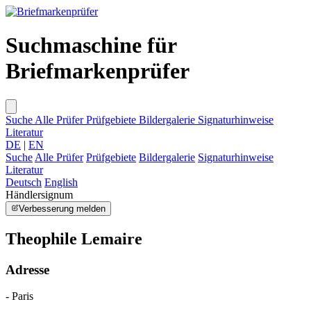
Suchmaschine für
Briefmarkenprüfer
Suche
Alle Prüfer
Prüfgebiete
Bildergalerie
Signaturhinweise
Literatur
DE
|
EN
Suche
Alle Prüfer
Prüfgebiete
Bildergalerie
Signaturhinweise
Literatur
Deutsch
English
Händlersignum
Verbesserung melden
Theophile Lemaire
Adresse
- Paris