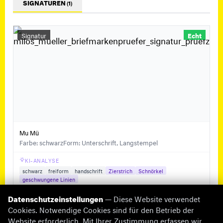
SIGNATUREN
(1)
Signatur
Echt
Mu Mü
Farbe: schwarz
Form: Unterschrift, Langstempel
KI-ANALYSE
schwarz
freiform
handschrift
Zierstrich
Schnörkel
geschwungene Linien
Datenschutzeinstellungen
— Diese Website verwendet
Cookies. Notwendige Cookies sind für den Betrieb der
Website erforderlich. Mit Ihrer Zustimmung erfassen wir