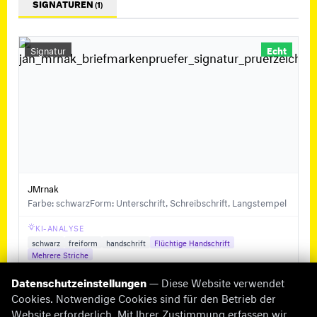
SIGNATUREN
(1)
Signatur
Echt
JMrnak
Farbe: schwarz
Form: Unterschrift, Schreibschrift, Langstempel
KI-ANALYSE
schwarz
freiform
handschrift
Flüchtige Handschrift
Mehrere Striche
Datenschutzeinstellungen
— Diese Website verwendet
Cookies. Notwendige Cookies sind für den Betrieb der
Website erforderlich. Mit Ihrer Zustimmung erfassen wir