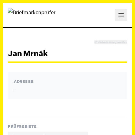
Verbesserung melden
Jan Mrnák
ADRESSE
-
PRÜFGEBIETE