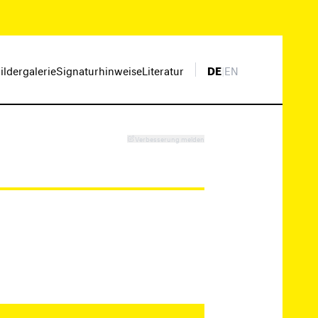
ildergalerie
Signaturhinweise
Literatur
DE
|
EN
Verbesserung melden