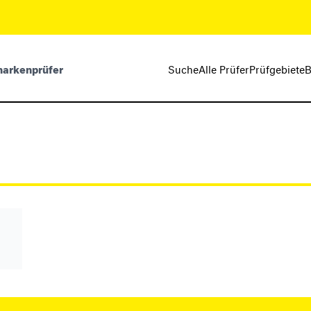
markenprüfer
Suche
Alle Prüfer
Prüfgebiete
B