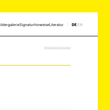
ildergalerie
Signaturhinweise
Literatur
DE
|
EN
Verbesserung melden