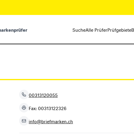
markenprüfer
Suche
Alle Prüfer
Prüfgebiete
B
00313120055
Fax: 00313122326
info@briefmarken.ch