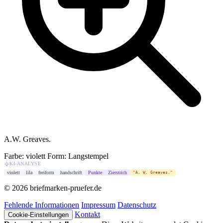
A.W. Greaves.
Farbe: violett
Form: Langstempel
KI-ANALYSE
violett
lila
freiform
handschrift
Punkte
Zierstrich
"A. W. Greaves."
© 2026 briefmarken-pruefer.de
Fehlende Informationen
Impressum
Datenschutz
Kontakt
Cookie-Einstellungen