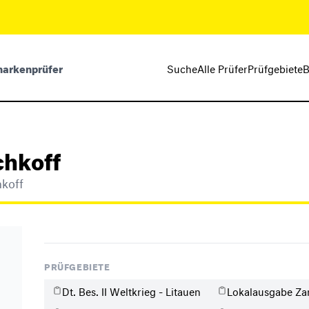
markenprüfer
Suche
Alle Prüfer
Prüfgebiete
B
chkoff
hkoff
PRÜFGEBIETE
Dt. Bes. II Weltkrieg - Litauen
Lokalausgabe Za