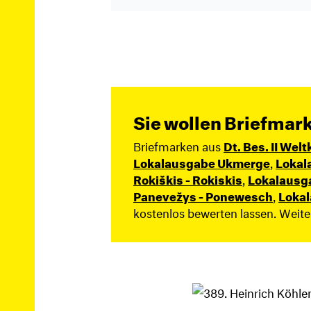
Sie wollen Briefmar
Briefmarken aus
Dt. Bes. II Welt
Lokalausgabe Ukmerge
,
Lokala
Rokiškis - Rokiskis
,
Lokalausga
Panevežys - Ponewesch
,
Lokal
kostenlos bewerten lassen. Weit