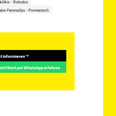
iškis - Rokiskis
abe Panevežys - Ponewesch
zt informieren
etzt Wert per WhatsApp erfahren