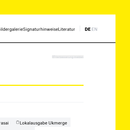
ildergalerie
Signaturhinweise
Literatur
DE
|
EN
Verbesserung melden
rasai
Lokalausgabe Ukmerge