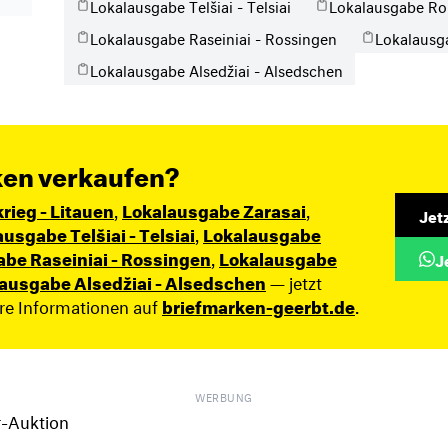
Lokalausgabe Telšiai - Telsiai
Lokalausgabe Rok
Lokalausgabe Raseiniai - Rossingen
Lokalausg
Lokalausgabe Alsedžiai - Alsedschen
ken verkaufen?
krieg - Litauen
,
Lokalausgabe Zarasai
,
Jet
usgabe Telšiai - Telsiai
,
Lokalausgabe
be Raseiniai - Rossingen
,
Lokalausgabe
J
ausgabe Alsedžiai - Alsedschen
— jetzt
ere Informationen auf
briefmarken-geerbt.de
.
WERBUNG