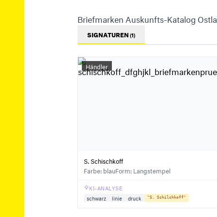
Briefmarken Auskunfts-Katalog Ostl
SIGNATUREN
(1)
Händler
S. Schischkoff
Farbe: blau
Form: Langstempel
KI-ANALYSE
schwarz
linie
druck
"S. Schilchkoff"