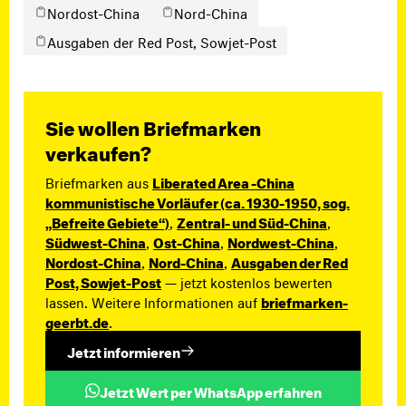
Nordost-China
Nord-China
Ausgaben der Red Post, Sowjet-Post
Sie wollen Briefmarken
verkaufen?
Briefmarken aus
Liberated Area -China
kommunistische Vorläufer (ca. 1930-1950, sog.
„Befreite Gebiete“)
,
Zentral- und Süd-China
,
Südwest-China
,
Ost-China
,
Nordwest-China
,
Nordost-China
,
Nord-China
,
Ausgaben der Red
Post, Sowjet-Post
— jetzt kostenlos bewerten
lassen. Weitere Informationen auf
briefmarken-
geerbt.de
.
Jetzt informieren
Jetzt Wert per WhatsApp erfahren