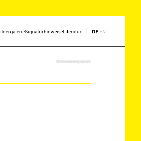
ildergalerie
Signaturhinweise
Literatur
DE
|
EN
Verbesserung melden