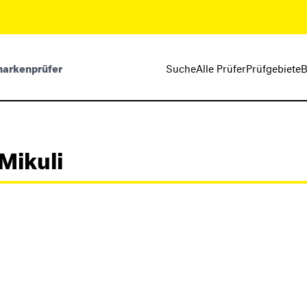
markenprüfer
Suche
Alle Prüfer
Prüfgebiete
B
Mikuli