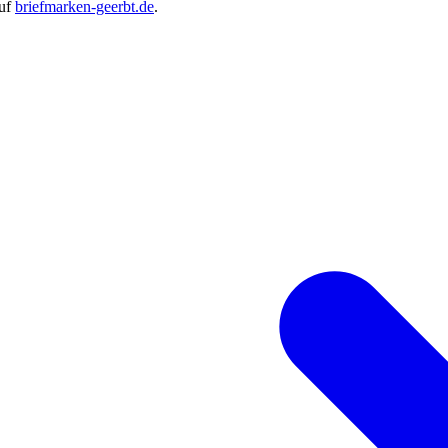
auf
briefmarken-geerbt.de
.