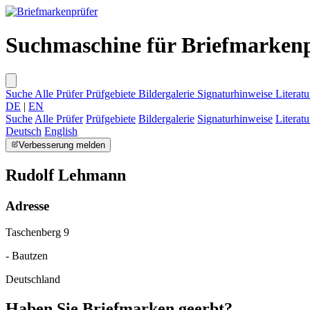
Suchmaschine für Briefmarken
Suche
Alle Prüfer
Prüfgebiete
Bildergalerie
Signaturhinweise
Literatu
DE
|
EN
Suche
Alle Prüfer
Prüfgebiete
Bildergalerie
Signaturhinweise
Literatu
Deutsch
English
Verbesserung melden
Rudolf Lehmann
Adresse
Taschenberg 9
- Bautzen
Deutschland
Haben Sie Briefmarken geerbt?