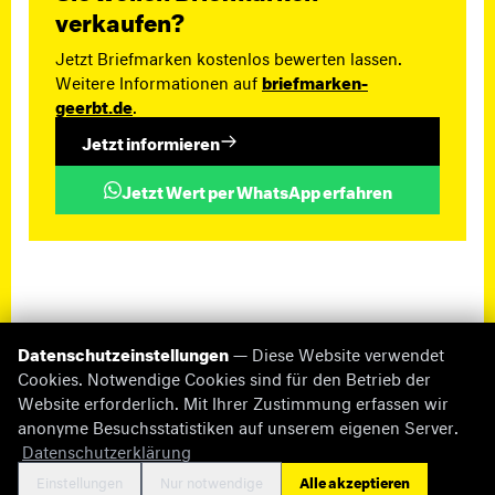
verkaufen?
Jetzt Briefmarken kostenlos bewerten lassen.
Weitere Informationen auf
briefmarken-
geerbt.de
.
Jetzt informieren
Jetzt Wert per WhatsApp erfahren
Datenschutzeinstellungen
— Diese Website verwendet
Cookies. Notwendige Cookies sind für den Betrieb der
Website erforderlich. Mit Ihrer Zustimmung erfassen wir
anonyme Besuchsstatistiken auf unserem eigenen Server.
© 2026 briefmarken-pruefer.de
Datenschutzerklärung
Fehlende Informationen
Impressum
Datenschutz
Cookie-Einstellungen
Kontakt
Einstellungen
Nur notwendige
Alle akzeptieren