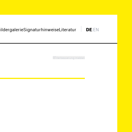
ildergalerie
Signaturhinweise
Literatur
DE
|
EN
Verbesserung melden