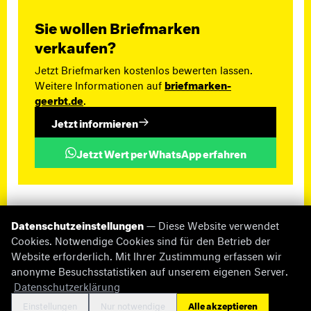
Sie wollen Briefmarken
verkaufen?
Jetzt Briefmarken kostenlos bewerten lassen.
Weitere Informationen auf
briefmarken-
geerbt.de
.
Jetzt informieren
Jetzt Wert per WhatsApp erfahren
Datenschutzeinstellungen
— Diese Website verwendet
Cookies. Notwendige Cookies sind für den Betrieb der
Website erforderlich. Mit Ihrer Zustimmung erfassen wir
anonyme Besuchsstatistiken auf unserem eigenen Server.
© 2026 briefmarken-pruefer.de
Datenschutzerklärung
Fehlende Informationen
Impressum
Datenschutz
Cookie-Einstellungen
Kontakt
Einstellungen
Nur notwendige
Alle akzeptieren