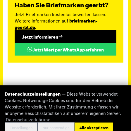
Haben Sie Briefmarken geerbt?
Jetzt Briefmarken kostenlos bewerten lassen.
Weitere Informationen auf
briefmarken-
geerbt.de
.
Jetzt informieren
Jetzt Wert per WhatsApp erfahren
Datenschutzeinstellungen
— Diese Website verwendet
Cookies. Notwendige Cookies sind für den Betrieb der
Website erforderlich. Mit Ihrer Zustimmung erfassen wir
anonyme Besuchsstatistiken auf unserem eigenen Server.
© 2026 briefmarken-pruefer.de
Datenschutzerklärung
Fehlende Informationen
Impressum
Datenschutz
Cookie-Einstellungen
Kontakt
Einstellungen
Nur notwendige
Alle akzeptieren