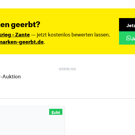
en geerbt?
Jet
krieg - Zante
— jetzt kostenlos bewerten lassen.
J
marken-geerbt.de
.
WERBUNG
Echt