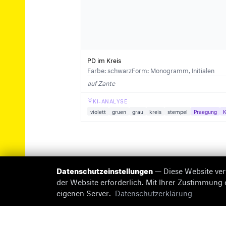
PD im Kreis
Farbe: schwarz
Form: Monogramm, Initialen
auf Zante
KI-ANALYSE
violett
gruen
grau
kreis
stempel
Praegung
K
Datenschutzeinstellungen
— Diese Website ver
der Website erforderlich. Mit Ihrer Zustimmung
eigenen Server.
Datenschutzerklärung
© 2026 briefmarken-pruefer.de