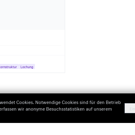
ornstruktur
Lochung
wendet Cookies. Notwendige Cookies sind für den Betrieb
 erfassen wir anonyme Besuchsstatistiken auf unserem
Ein
Fehlende Informationen
Imp