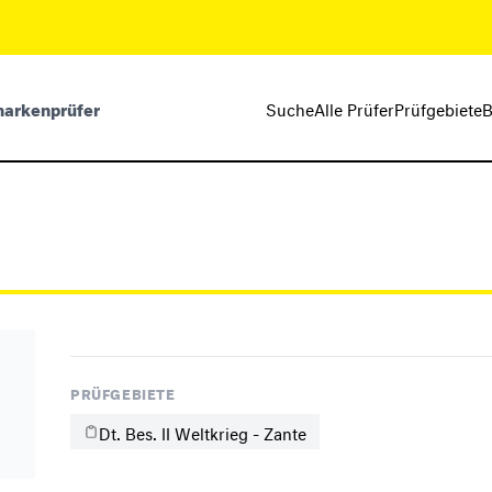
markenprüfer
Suche
Alle Prüfer
Prüfgebiete
B
PRÜFGEBIETE
Dt. Bes. II Weltkrieg - Zante