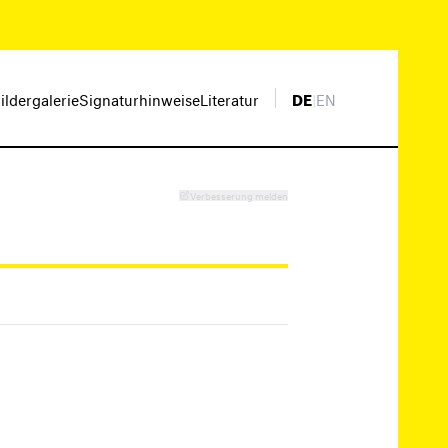
ildergalerie
Signaturhinweise
Literatur
DE
|
EN
Verbesserung melden