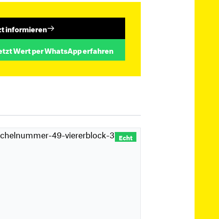
zt informieren
etzt Wert per WhatsApp erfahren
Echt