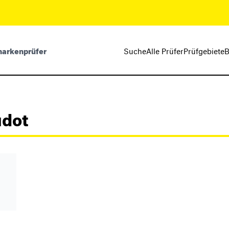
markenprüfer
Suche
Alle Prüfer
Prüfgebiete
B
udot