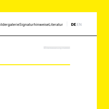
ildergalerie
Signaturhinweise
Literatur
DE
|
EN
Verbesserung melden