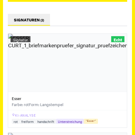
SIGNATUREN
(2)
Signatur
Echt
Esser
Farbe: rot
Form: Langstempel
KI-ANALYSE
rot
freiform
handschrift
Unterstreichung
"Esser"