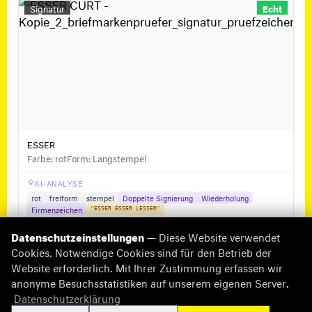
Signatur
Echt
ESSER
Farbe: rot
Form: Langstempel
KI-ANALYSE
rot
freiform
stempel
Doppelte Signierung
Wiederholung
Firmenzeichen
"ESSER ESSER LESSER"
Datenschutzeinstellungen
— Diese Website verwendet
Cookies. Notwendige Cookies sind für den Betrieb der
Website erforderlich. Mit Ihrer Zustimmung erfassen wir
anonyme Besuchsstatistiken auf unserem eigenen Server.
© 2026 briefmarken-pruefer.de
Datenschutzerklärung
Fehlende Informationen
Impressum
Datenschutz