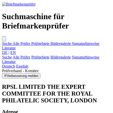
Suchmaschine für
Briefmarkenprüfer
Suche
Alle Prüfer
Prüfgebiete
Bildergalerie
Signaturhinweise
Literatur
DE
|
EN
Suche
Alle Prüfer
Prüfgebiete
Bildergalerie
Signaturhinweise
Literatur
Deutsch
English
Prüfverband - Komitee
Verbesserung melden
RPSL LIMITED THE EXPERT
COMMITTEE FOR THE ROYAL
PHILATELIC SOCIETY, LONDON
Adresse