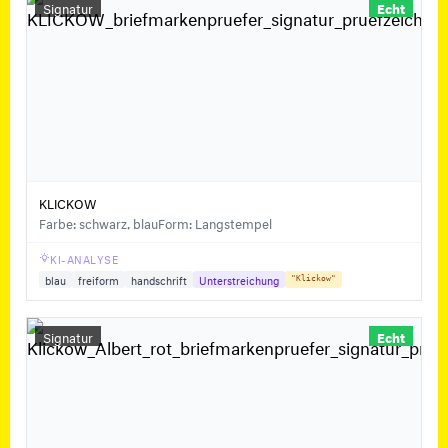
Signatur
Echt
KLICKOW
Farbe: schwarz, blau
Form: Langstempel
KI-ANALYSE
blau
freiform
handschrift
Unterstreichung
"Klickow"
Signatur
Echt