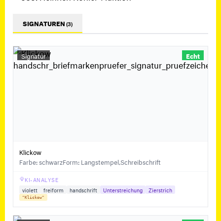
SIGNATUREN
(3)
Signatur
Echt
Klickow
Farbe: schwarz
Form: Langstempel,Schreibschrift
KI-ANALYSE
violett
freiform
handschrift
Unterstreichung
Zierstrich
"Klickow"