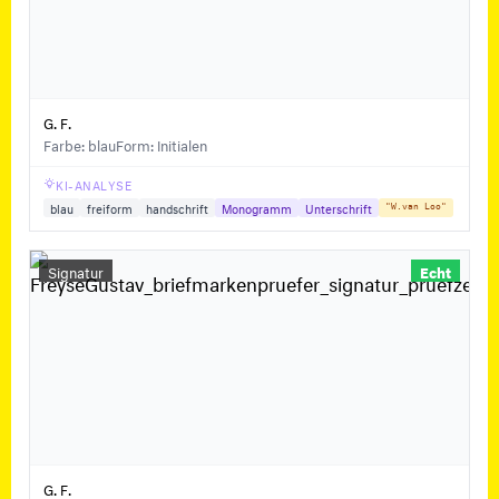
G. F.
Farbe: blau
Form: Initialen
KI-ANALYSE
blau
freiform
handschrift
Monogramm
Unterschrift
"W.van Loo"
Signatur
Echt
G. F.