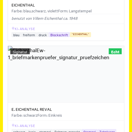
EICHENTHAL
Farbe: blau,schwarz, violett
Form: Langstempel
benutzt von Villem Eichenthal ca. 1948
KI-ANALYSE
blau
freiform
druck
Blockschrift
"EICHENTHAL"
Signatur
Echt
E. EICHENTHAL REVAL
Farbe: schwarz
Form: Einkreis
KI-ANALYSE
schwarz
kreis
stempel
Rahmen: gezackt
Stempel
Zahnkranz