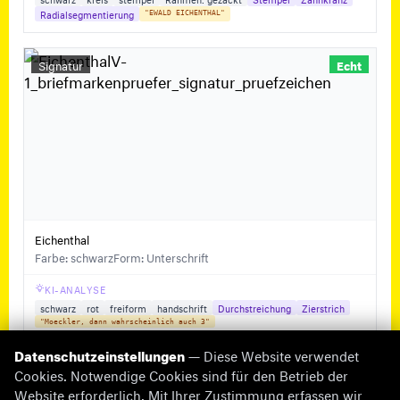
Radialsegmentierung
"EWALD EICHENTHAL"
Signatur
Echt
Eichenthal
Farbe: schwarz
Form: Unterschrift
KI-ANALYSE
schwarz
rot
freiform
handschrift
Durchstreichung
Zierstrich
"Moeckler, dann wahrscheinlich auch 3"
Datenschutzeinstellungen
— Diese Website verwendet
Cookies. Notwendige Cookies sind für den Betrieb der
Website erforderlich. Mit Ihrer Zustimmung erfassen wir