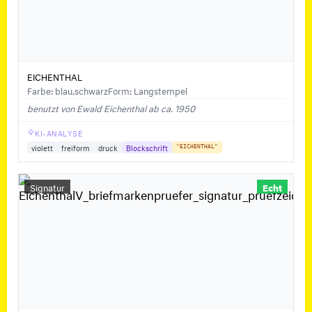
EICHENTHAL
Farbe: blau,schwarz
Form: Langstempel
benutzt von Ewald Eichenthal ab ca. 1950
KI-ANALYSE
violett
freiform
druck
Blockschrift
"EICHENTHAL"
Signatur
Echt