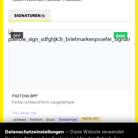
SIGNATUREN
(1)
BPP
Echt
PAETOW BPP
Farbe: schwarz
Form: Langstempel
KI-ANALYSE
schwarz
freiform
druck
Textstempel
"PAETOW UPH"
Datenschutzeinstellungen
— Diese Website verwendet
Cookies. Notwendige Cookies sind für den Betrieb der