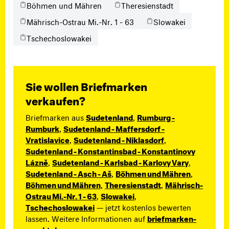
Böhmen und Mähren
Theresienstadt
Mährisch-Ostrau Mi.-Nr. 1 - 63
Slowakei
Tschechoslowakei
Sie wollen Briefmarken
verkaufen?
Briefmarken aus
Sudetenland
,
Rumburg -
Rumburk
,
Sudetenland - Maffersdorf -
Vratislavice
,
Sudetenland - Niklasdorf
,
Sudetenland - Konstantinsbad - Konstantinovy
Lázně
,
Sudetenland - Karlsbad - Karlovy Vary
,
Sudetenland - Asch - Aš
,
Böhmen und Mähren
,
Böhmen und Mähren
,
Theresienstadt
,
Mährisch-
Ostrau Mi.-Nr. 1 - 63
,
Slowakei
,
Tschechoslowakei
— jetzt kostenlos bewerten
lassen. Weitere Informationen auf
briefmarken-
.