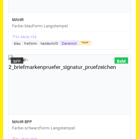
MAHR
Farbe: blau
Form: Langstempel
KI-ANALYSE
blau
freiform
handschrift
Zierstrich
"MAHR"
BPP
Echt
MAHR BPP
Farbe: schwarz
Form: Langstempel
KI-ANALYSE