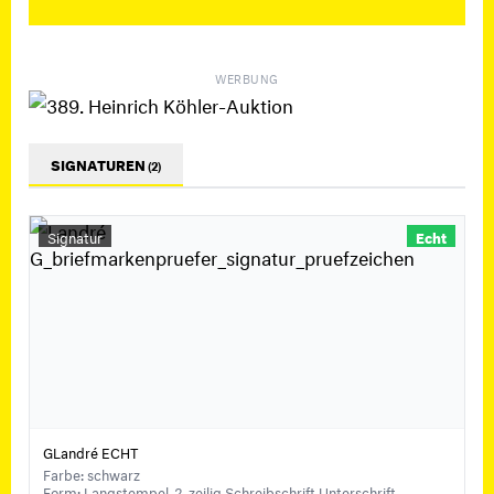
WERBUNG
SIGNATUREN
(2)
Signatur
Echt
GLandré ECHT
Farbe: schwarz
Form: Langstempel-2-zeilig,Schreibschrift,Unterschrift