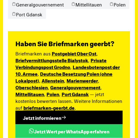
Generalgouvernement
Mittellitauen
Polen
Port Gdansk
Haben Sie Briefmarken geerbt?
Briefmarken aus
Postgebiet Ober Ost
,
Briefvermittlungsstelle Bialystok
,
Private
Verbindungspost Grodno
,
Landesbotenpost der
10. Armee
,
Deutsche Besetzung Polen (ohne
Lokalpost)
,
Allenstein
,
Marienwerder
,
Oberschlesien
,
Generalgouvernement
,
Mittellitauen
,
Polen
,
Port Gdansk
— jetzt
kostenlos bewerten lassen. Weitere Informationen
auf
briefmarken-geerbt.de
.
Jetzt informieren
Jetzt Wert per WhatsApp erfahren