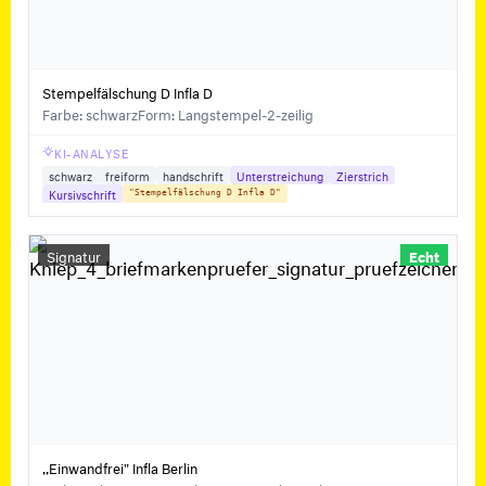
Stempelfälschung D Infla D
Farbe: schwarz
Form: Langstempel-2-zeilig
KI-ANALYSE
schwarz
freiform
handschrift
Unterstreichung
Zierstrich
Kursivschrift
"Stempelfälschung D Infla D"
Signatur
Echt
,,Einwandfrei" Infla Berlin