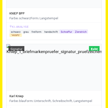
KNIEP BPP
Farbe: schwarz
Form: Langstempel
KI-ANALYSE
schwarz
grau
freiform
handschrift
Schraffur
Zierstrich
"KNIEPS"
Signatur
Echt
Karl Kniep
Farbe: blau
Form: Unterschrift, Schreibschrift, Langstempel