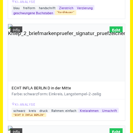
KI-ANALYSE
blau
freiform
handschrift
Zierstrich
Verzierung
geschwungene Buchstaben
"Kordhäuser"
Infla
Echt
ECHT INFLA BERLIN D in der Mitte
Farbe: schwarz
Form: Einkreis, Langstempel-2-zeilig
KI-ANALYSE
schwarz
kreis
druck
Rahmen: einfach
Kreisrahmen
Umschrift
"ECHT D INFLA BERLIN"
Infla
Echt