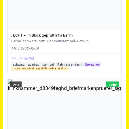
. ECHT + im Block geprüft Infla Berlin
Farbe: schwarz
Form: Rahmenstempel-4-zeilig
März 1962-1989
KI-ANALYSE
schwarz
quadrat
stempel
Rahmen: einfach
Sternchen
"ECHT Jim Block geprifft Imita Berlin"
Infla
Echt