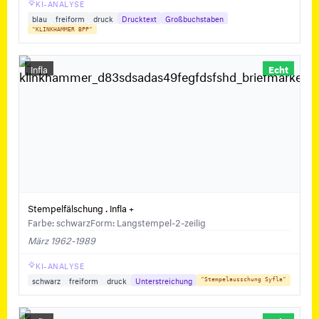
KI-ANALYSE
blau
freiform
druck
Drucktext
Großbuchstaben
"KLINKHAMMER BPP"
Infla
Echt
Stempelfälschung . Infla +
Farbe: schwarz
Form: Langstempel-2-zeilig
März 1962-1989
KI-ANALYSE
schwarz
freiform
druck
Unterstreichung
"Stempelausschung Syfla"