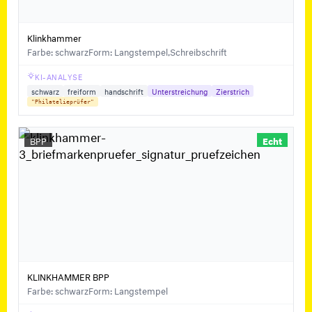
Klinkhammer
Farbe: schwarz
Form: Langstempel,Schreibschrift
KI-ANALYSE
schwarz
freiform
handschrift
Unterstreichung
Zierstrich
"Philatelieprüfer"
BPP
Echt
KLINKHAMMER BPP
Farbe: schwarz
Form: Langstempel