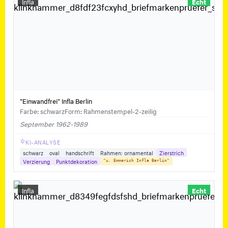
Infla
Echt
"Einwandfrei" Infla Berlin
Farbe: schwarz
Form: Rahmenstempel-2-zeilig
September 1962-1989
KI-ANALYSE
schwarz
oval
handschrift
Rahmen: ornamental
Zierstrich
Verzierung
Punktdekoration
"u. Emmerich Infla Berlin"
Infla
Echt