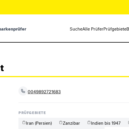
markenprüfer
Suche
Alle Prüfer
Prüfgebiete
B
t
0049892721683
PRÜFGEBIETE
Iran (Persien)
Zanzibar
Indien bis 1947