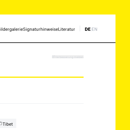
ildergalerie
Signaturhinweise
Literatur
DE
|
EN
Verbesserung melden
Tibet