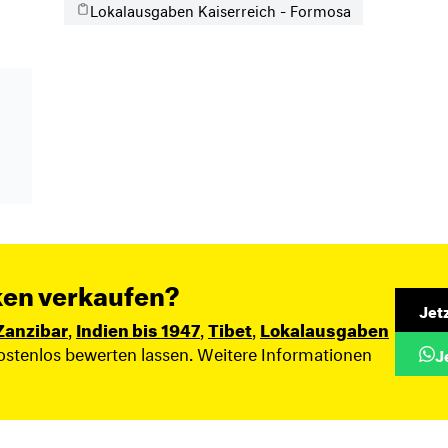
Lokalausgaben Kaiserreich - Formosa
ken verkaufen?
Jet
Zanzibar
,
Indien bis 1947
,
Tibet
,
Lokalausgaben
ostenlos bewerten lassen. Weitere Informationen
J