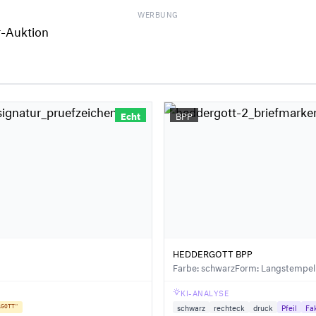
WERBUNG
Echt
BPP
HEDDERGOTT BPP
Farbe: schwarz
Form: Langstempel
KI-ANALYSE
schwarz
rechteck
druck
Pfeil
Fa
RGOTT"