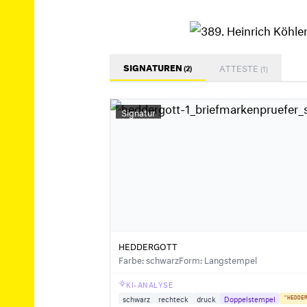
SIGNATUREN
ATTESTE
(2)
(1)
Signatur
HEDDERGOTT
Farbe: schwarz
Form: Langstempel
KI-ANALYSE
schwarz
rechteck
druck
Doppelstempel
"HEDDE