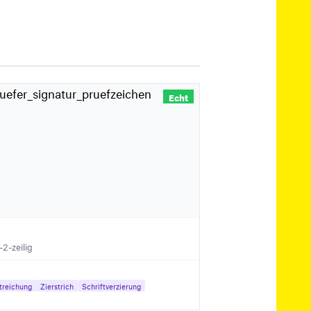
Echt
2-zeilig
treichung
Zierstrich
Schriftverzierung