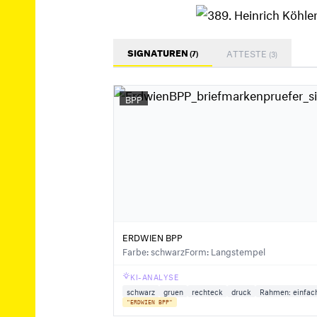
SIGNATUREN
ATTESTE
(7)
(3)
BPP
ERDWIEN BPP
Farbe: schwarz
Form: Langstempel
KI-ANALYSE
schwarz
gruen
rechteck
druck
Rahmen: einfac
"ERDWIEN BPP"