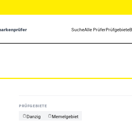
markenprüfer
Suche
Alle Prüfer
Prüfgebiete
B
PRÜFGEBIETE
Danzig
Memelgebiet