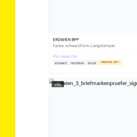
ERDWIEN BPP
Farbe: schwarz
Form: Langstempel
KI-ANALYSE
schwarz
rechteck
druck
"ERDWIEN BPP"
Infla