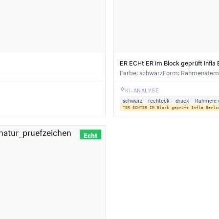
ER ECHt ER im Block geprüft Infla B
Farbe: schwarz
Form: Rahmenstemp
KI-ANALYSE
schwarz
rechteck
druck
Rahmen: 
"ER ECHTER IM Block geprüft Infla Berli
Echt