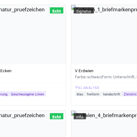
Echt
Signatur
n Ecken
V Erdwien
Farbe: schwarz
Form: Unterschrift,
KI-ANALYSE
erung
Geschwungene Linien
blau
freiform
handschrift
Zierstri
Echt
Infla