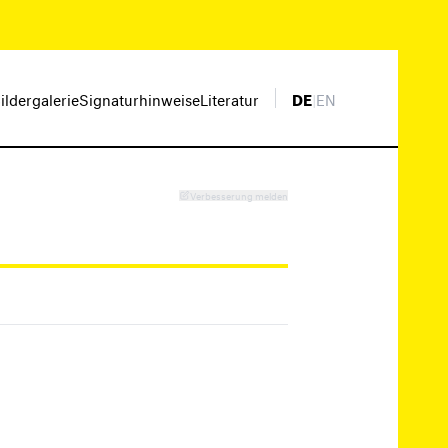
ildergalerie
Signaturhinweise
Literatur
DE
|
EN
Verbesserung melden