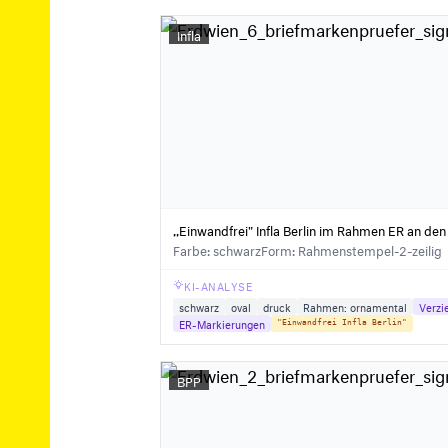
Infla
,,Einwandfrei" Infla Berlin im Rahmen ER an de
Farbe: schwarz
Form: Rahmenstempel-2-zeilig
KI-ANALYSE
schwarz
oval
druck
Rahmen: ornamental
Verzi
ER-Markierungen
"Einwandfrei Infla Berlin"
BPP