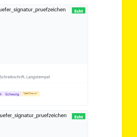
Echt
 Schreibschrift, Langstempel
ch
Schwung
"Uehlhorn"
Echt