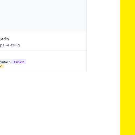
erlin
el-4-zeilig
einfach
Punkte
n"