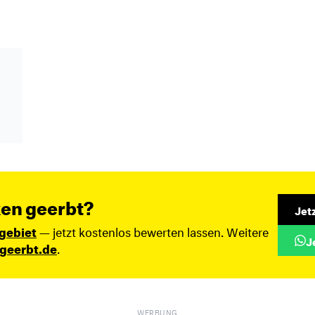
en geerbt?
Jet
gebiet
— jetzt kostenlos bewerten lassen. Weitere
J
geerbt.de
.
WERBUNG