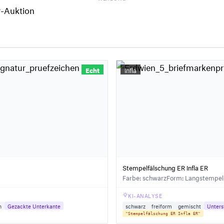
Echt
Infla
Stempelfälschung ER Infla ER
Farbe: schwarz
Form: Langstempel-
KI-ANALYSE
h
Gezackte Unterkante
schwarz
freiform
gemischt
Unters
"Stempelfälschung ER Infla ER"