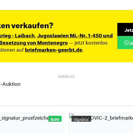
ken verkaufen?
Jet
krieg - Laibach
,
Jugoslawien Mi.-Nr. 1-450 und
e Besetzung von Montenegro
— jetzt kostenlos
J
ationen auf
briefmarken-geerbt.de
.
WERBUNG
Echt
Signatur