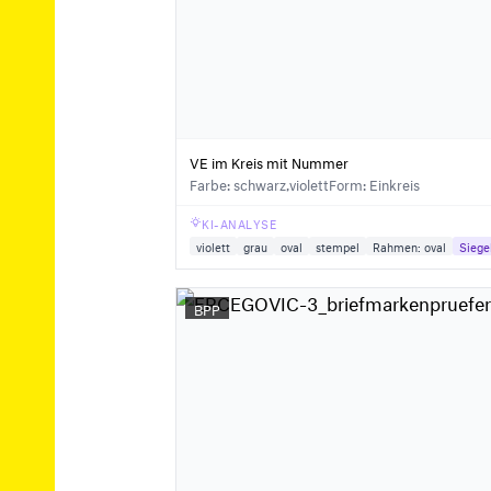
VE im Kreis mit Nummer
Farbe: schwarz,violett
Form: Einkreis
KI-ANALYSE
violett
grau
oval
stempel
Rahmen: oval
Siege
BPP