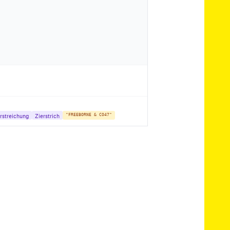
rstreichung
Zierstrich
"FREEBORNE & CO47"