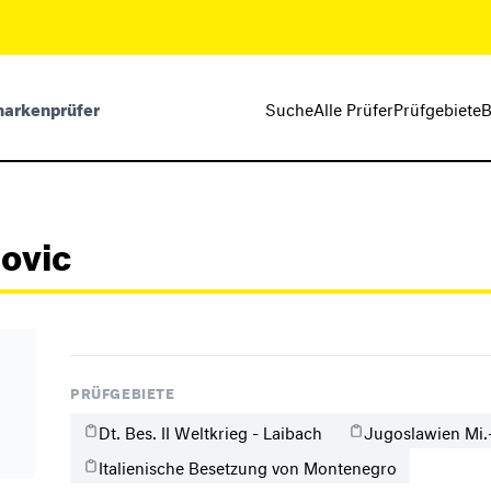
markenprüfer
Suche
Alle Prüfer
Prüfgebiete
B
govic
PRÜFGEBIETE
Dt. Bes. II Weltkrieg - Laibach
Jugoslawien Mi.-
Italienische Besetzung von Montenegro