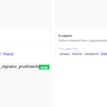
Ercegovic
Farbe: schwarz
Form: Langstempel
KI-ANALYSE
l
Prägung
schwarz
freiform
handschrift
Unte
Echt