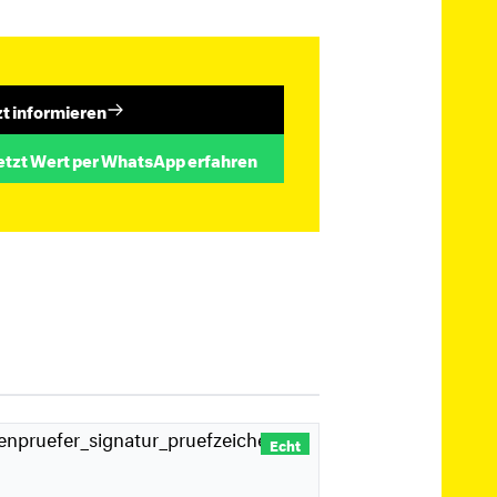
zt informieren
etzt Wert per WhatsApp erfahren
Echt