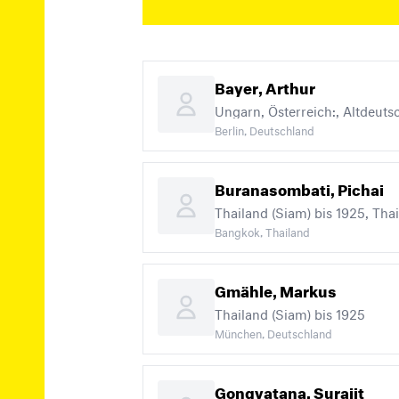
Bayer, Arthur
Ungarn, Österreich:, Altdeuts
Berlin, Deutschland
Buranasombati, Pichai
Thailand (Siam) bis 1925, Tha
Bangkok, Thailand
Gmähle, Markus
Thailand (Siam) bis 1925
München, Deutschland
Gongvatana, Surajit