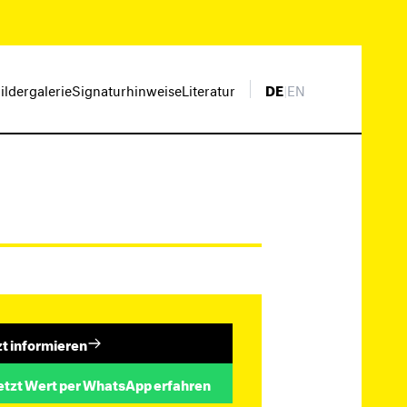
ildergalerie
Signaturhinweise
Literatur
DE
|
EN
zt informieren
etzt Wert per WhatsApp erfahren