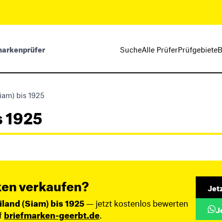
markenprüfer
Suche
Alle Prüfer
Prüfgebiete
B
iam) bis 1925
s 1925
ken verkaufen?
Jet
iland (Siam) bis 1925
— jetzt kostenlos bewerten
J
f
briefmarken-geerbt.de
.