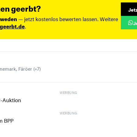
en geerbt?
Jet
hweden
— jetzt kostenlos bewerten lassen. Weitere
J
geerbt.de
.
nemark, Färöer (+7)
WERBUNG
WERBUNG