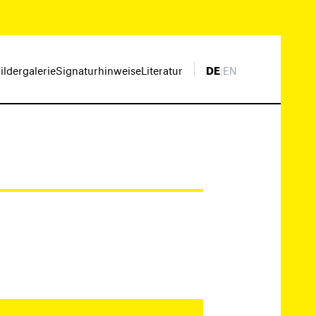
ildergalerie
Signaturhinweise
Literatur
DE
|
EN