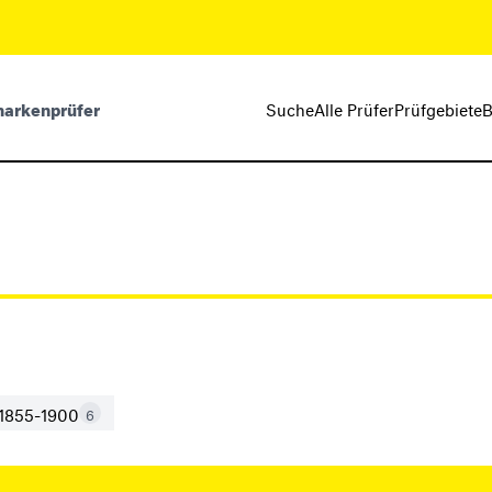
markenprüfer
Suche
Alle Prüfer
Prüfgebiete
B
1855-1900
6