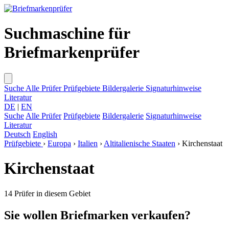
Suchmaschine für
Briefmarkenprüfer
Suche
Alle Prüfer
Prüfgebiete
Bildergalerie
Signaturhinweise
Literatur
DE
|
EN
Suche
Alle Prüfer
Prüfgebiete
Bildergalerie
Signaturhinweise
Literatur
Deutsch
English
Prüfgebiete
›
Europa
›
Italien
›
Altitalienische Staaten
›
Kirchenstaat
Kirchenstaat
14 Prüfer in diesem Gebiet
Sie wollen Briefmarken verkaufen?