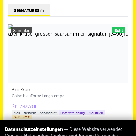
SIGNATURES
(1)
Sammler
Echt
Axel Kruse
Color: blau
Form: Langstempel
KI-ANALYSE
blau
freiform
handschrift
Unterstreichung
Zierstrich
"AXEL KFBS"
Datenschutzeinstellungen
— Diese Website verwendet
Cookies. Notwendige Cookies sind für den Betrieb der