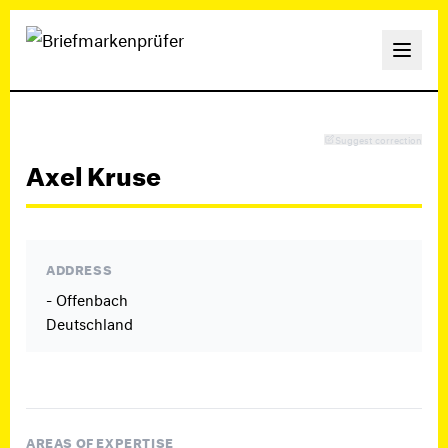
Suggest correction
Axel Kruse
ADDRESS
- Offenbach
Deutschland
AREAS OF EXPERTISE