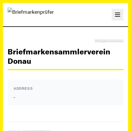
Suggest correction
Briefmarkensammlerverein
Donau
ADDRESS
-