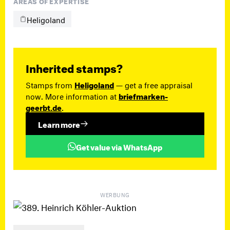
AREAS OF EXPERTISE
Heligoland
Inherited stamps?
Stamps from
Heligoland
— get a free appraisal
now. More information at
briefmarken-
geerbt.de
.
Learn more
Get value via WhatsApp
WERBUNG