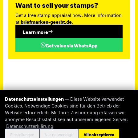
Want to sell your stamps?
Get a free stamp appraisal now. More information
at
briefmarken-geerbt.de
.
Learn more
Get value via WhatsApp
Datenschutzeinstellungen
— Diese Website verwendet
Cookies. Notwendige Cookies sind für den Betrieb der
Website erforderlich. Mit Ihrer Zustimmung erfassen wir
anonyme Besuchsstatistiken auf unserem eigenen Server.
© 2026 briefmarken-pruefer.de
Datenschutzerklärung
Missing Information
Impressum
Datenschutz
Cookie-Einstellungen
Kontakt
Einstellungen
Nur notwendige
Alle akzeptieren