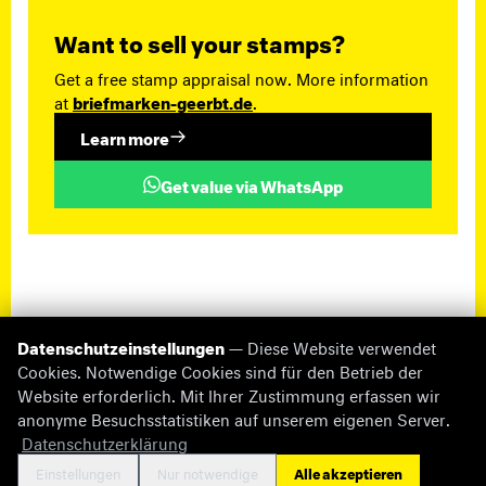
Want to sell your stamps?
Get a free stamp appraisal now. More information
at
briefmarken-geerbt.de
.
Learn more
Get value via WhatsApp
Datenschutzeinstellungen
— Diese Website verwendet
Cookies. Notwendige Cookies sind für den Betrieb der
Website erforderlich. Mit Ihrer Zustimmung erfassen wir
anonyme Besuchsstatistiken auf unserem eigenen Server.
© 2026 briefmarken-pruefer.de
Datenschutzerklärung
Missing Information
Impressum
Datenschutz
Cookie-Einstellungen
Kontakt
Einstellungen
Nur notwendige
Alle akzeptieren