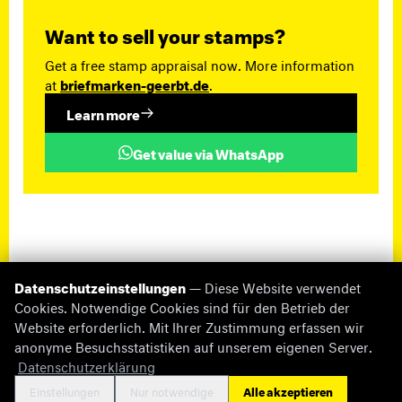
Want to sell your stamps?
Get a free stamp appraisal now. More information
at
briefmarken-geerbt.de
.
Learn more
Get value via WhatsApp
Datenschutzeinstellungen
— Diese Website verwendet
Cookies. Notwendige Cookies sind für den Betrieb der
Website erforderlich. Mit Ihrer Zustimmung erfassen wir
anonyme Besuchsstatistiken auf unserem eigenen Server.
© 2026 briefmarken-pruefer.de
Datenschutzerklärung
Missing Information
Impressum
Datenschutz
Cookie-Einstellungen
Kontakt
Einstellungen
Nur notwendige
Alle akzeptieren