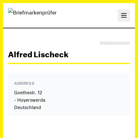
Suggest correction
Alfred Lischeck
ADDRESS
Goethestr. 12
- Hoyerswerda
Deutschland