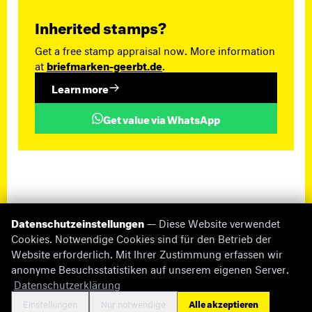
Inherited stamps?
Get a free stamp appraisal now. More information
at
briefmarken-geerbt.de
.
Learn more
Get value via WhatsApp
Datenschutzeinstellungen
— Diese Website verwendet
Cookies. Notwendige Cookies sind für den Betrieb der
Website erforderlich. Mit Ihrer Zustimmung erfassen wir
anonyme Besuchsstatistiken auf unserem eigenen Server.
© 2026 briefmarken-pruefer.de
Datenschutzerklärung
Missing Information
Impressum
Datenschutz
Cookie-Einstellungen
Kontakt
Einstellungen
Nur notwendige
Alle akzeptieren