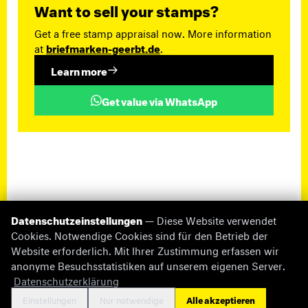
Want to sell your stamps?
Get a free stamp appraisal now. More information
at
briefmarken-geerbt.de
.
Learn more
Get value via WhatsApp
Datenschutzeinstellungen
— Diese Website verwendet
Cookies. Notwendige Cookies sind für den Betrieb der
Website erforderlich. Mit Ihrer Zustimmung erfassen wir
anonyme Besuchsstatistiken auf unserem eigenen Server.
© 2026 briefmarken-pruefer.de
Datenschutzerklärung
Missing Information
Impressum
Datenschutz
Cookie-Einstellungen
Kontakt
Einstellungen
Nur notwendige
Alle akzeptieren