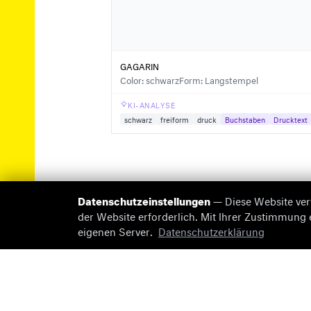
GAGARIN
Color: schwarz
Form: Langstempel
KI-ANALYSE
schwarz
freiform
druck
Buchstaben
Drucktext
Datenschutzeinstellungen
— Diese Website ver
der Website erforderlich. Mit Ihrer Zustimmung
eigenen Server.
Datenschutzerklärung
© 2026 briefmarken-pruefer.de