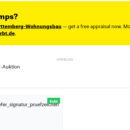
amps?
ürttemberg-Wohnungsbau
— get a free appraisal now. M
rbt.de
.
WERBUNG
Echt