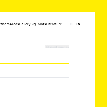
rtisers
Areas
Gallery
Sig. hints
Literature
DE
|
EN
Suggest correction