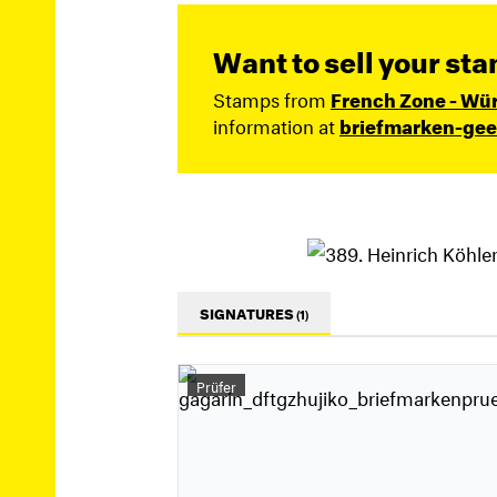
Want to sell your st
Stamps from
French Zone - W
information at
briefmarken-gee
SIGNATURES
(1)
Prüfer