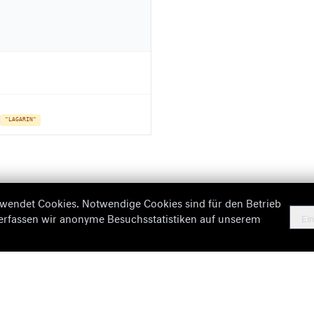
"LAGARIN"
wendet Cookies. Notwendige Cookies sind für den Betrieb
 erfassen wir anonyme Besuchsstatistiken auf unserem
Ein
Missing Information
Imp