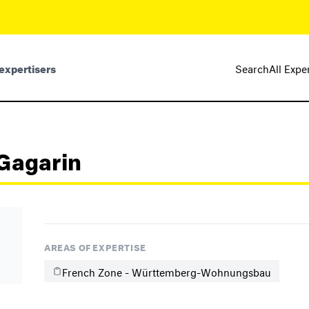
expertisers
Search
All Expe
 Gagarin
AREAS OF EXPERTISE
French Zone - Württemberg-Wohnungsbau