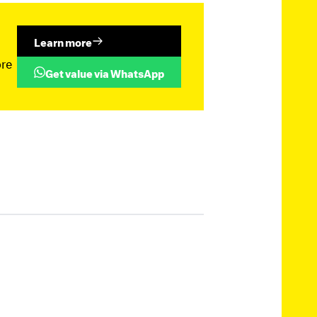
Learn more
ore
Get value via WhatsApp